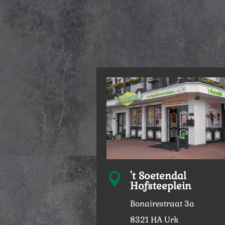
't Soetendal

Hofsteeplein
Bonairestraat 3a
8321 HA Urk