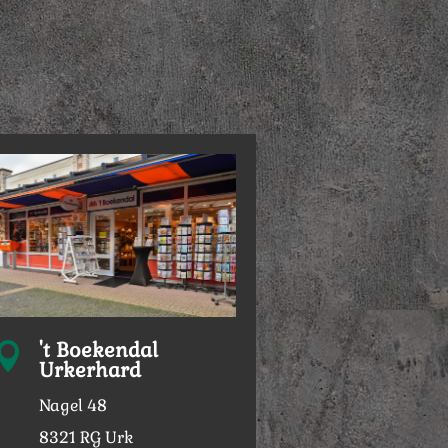
't Boekendal

Urkerhard
Nagel 48
8321 RG Urk