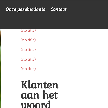
Onze geschiedenis
Contact
Nieuw!
(no title)
(no title)
(no title)
(no title)
(no title)
Klanten
aan het
woord