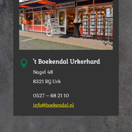
't Boekendal Urkerhard

Nagel 48
8321 RG Urk
0527 – 68 21 10
info@boekendal.nl