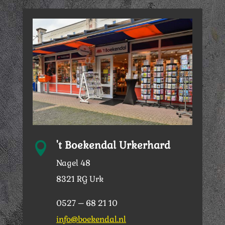
't Boekendal Urkerhard

Nagel 48
8321 RG Urk
0527 – 68 21 10
info@boekendal.nl