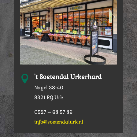
't Soetendal Urkerhard

Nagel 38-40
8321 RG Urk
0527 – 68 57 86
info@soetendalurk.nl