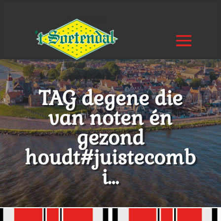
TAG degene die
van noten én
gezond
houdt#juistecomb
i…