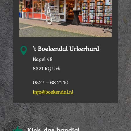
't Boekendal Urkerhard

Nagel 48
8321 RG Urk
0527 – 68 21 10
info@boekendal.nl

Kiek, das handig!