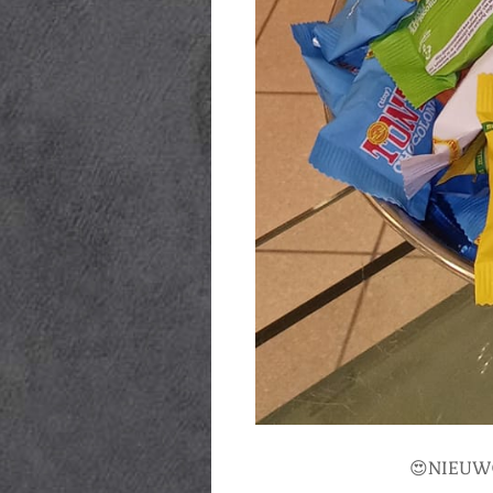
😍NIEUW