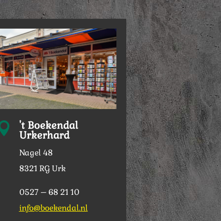
't Boekendal

Urkerhard
Nagel 48
8321 RG Urk
0527 – 68 21 10
info@boekendal.nl