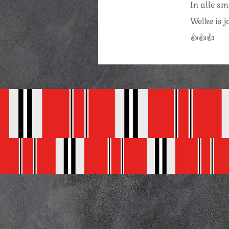
In alle sm
Welke is 
👍👍👍