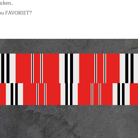
aken..
jou FAVORIET?