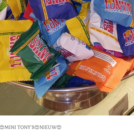
😍MINI TONY’S😍NIEUW😍