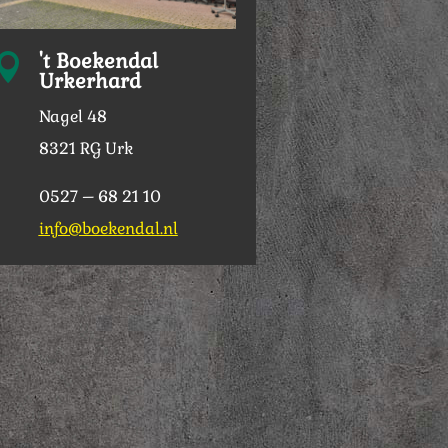
't Boekendal

Urkerhard
Nagel 48
8321 RG Urk
0527 – 68 21 10
info@boekendal.nl