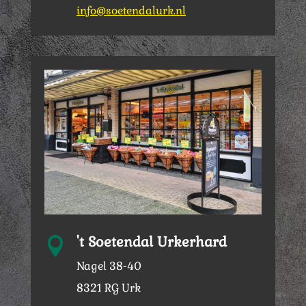
info@soetendalurk.nl
't Soetendal Urkerhard

Nagel 38-40
8321 RG Urk