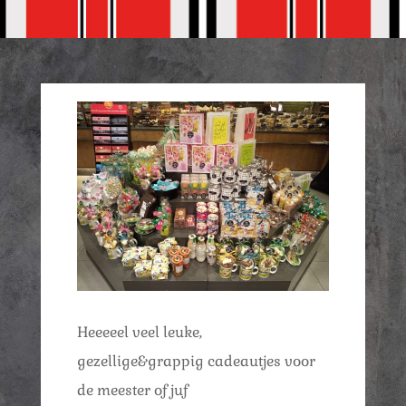
Heeeeel veel leuke,
gezellige&grappig cadeautjes voor
de meester of juf