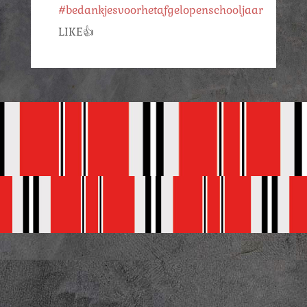
#bedankjesvoorhetafgelopenschooljaar
LIKE👍