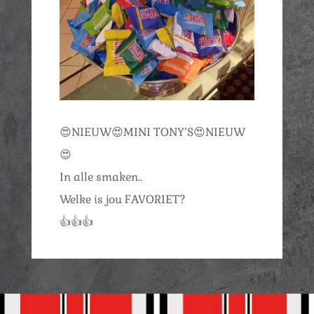
😍NIEUW😍MINI TONY’S😍NIEUW
😍
In alle smaken..
Welke is jou FAVORIET?
👍👍👍