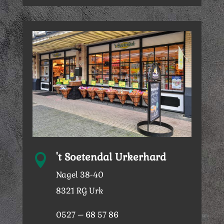
't Soetendal Urkerhard

Nagel 38-40
8321 RG Urk
0527 – 68 57 86