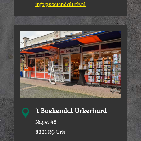
info@soetendalurk.nl
't Boekendal Urkerhard

Nagel 48
8321 RG Urk