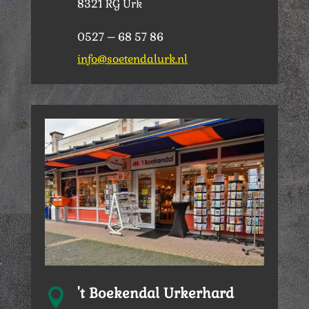
8321 RG Urk
0527 – 68 57 86
info@soetendalurk.nl
't Boekendal Urkerhard
