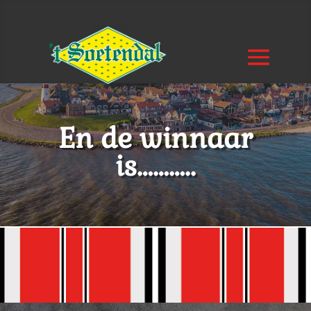
En de winnaar
is………..