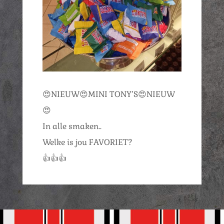
😍NIEUW😍MINI TONY’S😍NIEUW
😍
In alle smaken..
Welke is jou FAVORIET?
👍👍👍