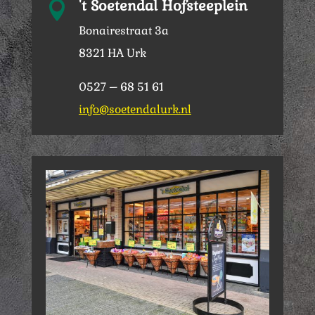
't Soetendal Hofsteeplein

Bonairestraat 3a
8321 HA Urk
0527 – 68 51 61
info@soetendalurk.nl