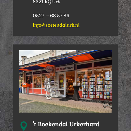
8321 RG Urk
0527 – 68 57 86
info@soetendalurk.nl
't Boekendal Urkerhard
