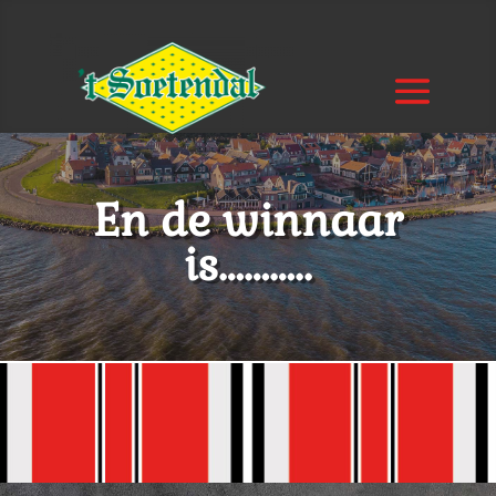
En de winnaar
is………..