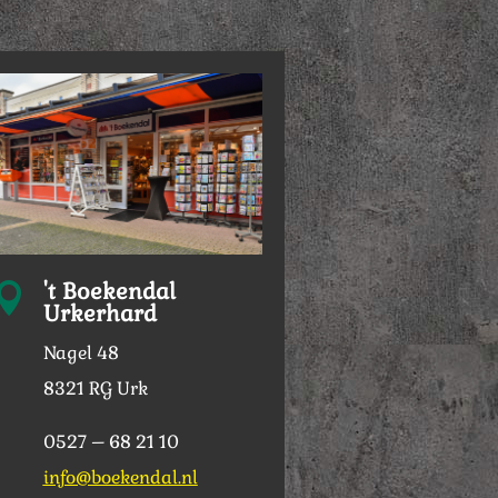
't Boekendal

Urkerhard
Nagel 48
8321 RG Urk
0527 – 68 21 10
info@boekendal.nl