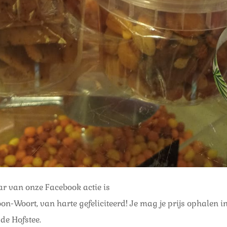
r van onze Facebook actie is
n-Woort, van harte gefeliciteerd! Je mag je prijs ophalen i
de Hofstee.