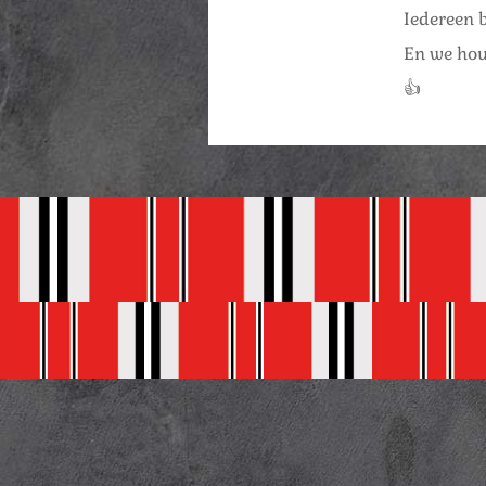
Iedereen 
En we hou
👍