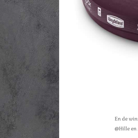
En de winn
@Hille en