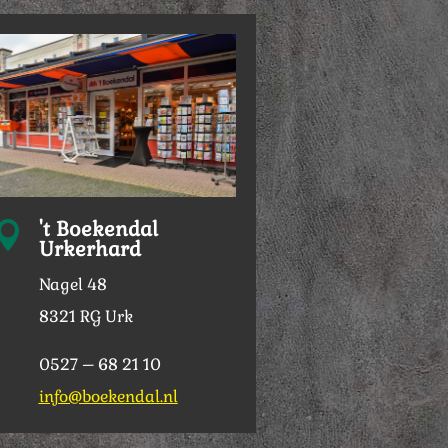
't Boekendal

Urkerhard
Nagel 48
8321 RG Urk
0527 – 68 21 10
info@boekendal.nl