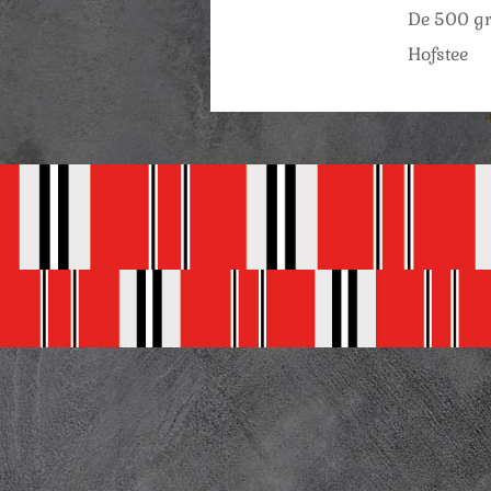
De 500 gra
Hofstee