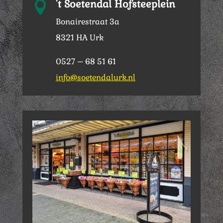
't Soetendal Hofsteeplein

Bonairestraat 3a
8321 HA Urk
0527 – 68 51 61
info@soetendalurk.nl