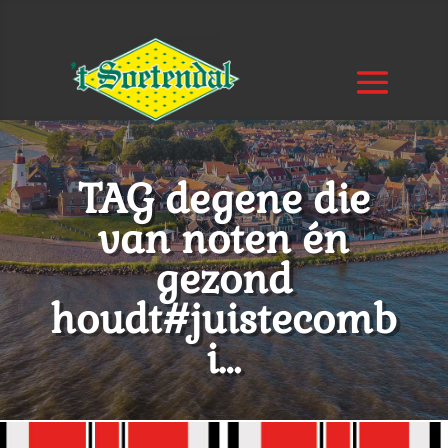
TAG degene die
van noten én
gezond
houdt#juistecomb
i…