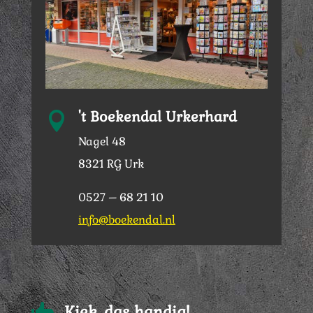
't Boekendal Urkerhard

Nagel 48
8321 RG Urk
0527 – 68 21 10
info@boekendal.nl

Kiek, das handig!