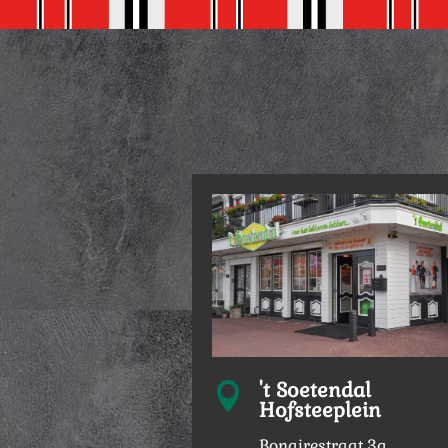
't Soetendal

Hofsteeplein
Bonairestraat 3a