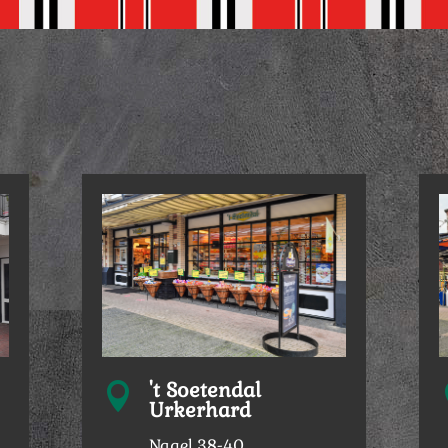
't Soetendal

Urkerhard
Nagel 38-40