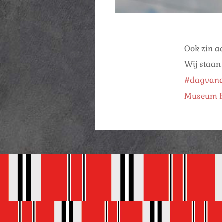
Ook zin a
Wij staan
#dagvand
Museum H