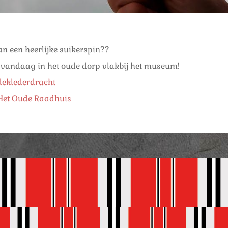
an een heerlijke suikerspin??
 vandaag in het oude dorp vlakbij het museum!
eklederdracht
et Oude Raadhuis