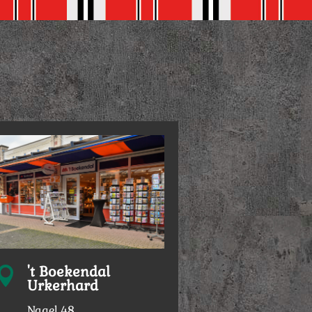
't Boekendal

Urkerhard
Nagel 48