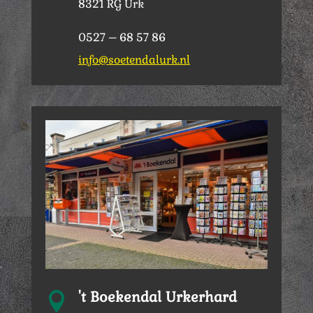
8321 RG Urk
0527 – 68 57 86
info@soetendalurk.nl
't Boekendal Urkerhard
