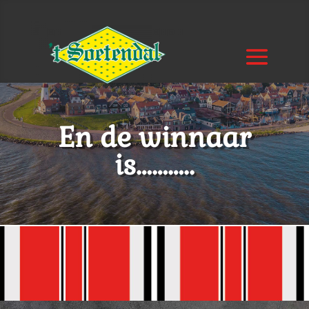
En de winnaar
is………..