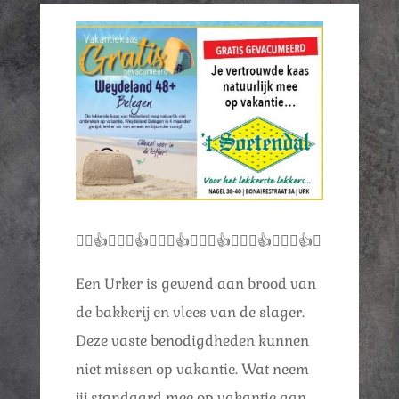
👍🏿👍😃👍🏿👍😃👍🏿👍😃👍🏿👍😃👍🏿👍😃👍🏿👍😃
Een Urker is gewend aan brood van
de bakkerij en vlees van de slager.
Deze vaste benodigdheden kunnen
niet missen op vakantie. Wat neem
jij standaard mee op vakantie aan