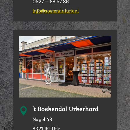
0527 – 68 57 86
info@soetendalurk.nl
't Boekendal Urkerhard

Nagel 48
8321 RG Urk