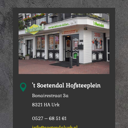
't Soetendal Hofsteeplein

Bonairestraat 3a
8321 HA Urk
0527 – 68 51 61
info@soetendalurk.nl