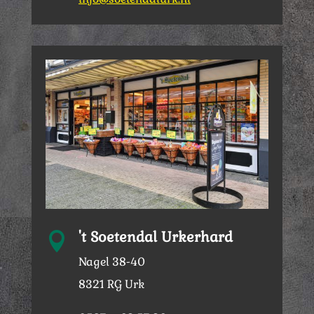
't Soetendal Urkerhard

Nagel 38-40
8321 RG Urk