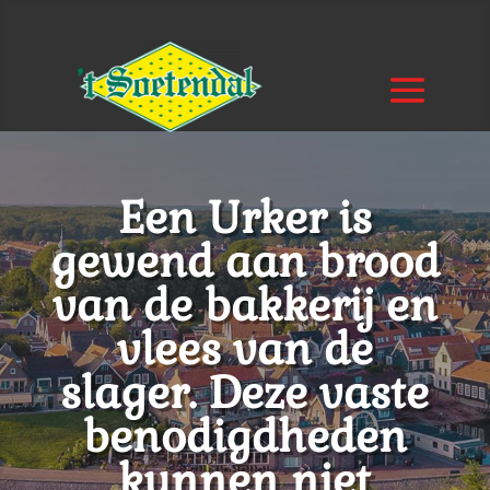
Een Urker is
gewend aan brood
van de bakkerij en
vlees van de
slager. Deze vaste
benodigdheden
kunnen niet