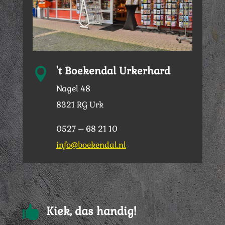
't Boekendal Urkerhard

Nagel 48
8321 RG Urk
0527 – 68 21 10
info@boekendal.nl

Kiek, das handig!