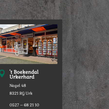
't Boekendal

Urkerhard
Nagel 48
8321 RG Urk
0527 – 68 21 10