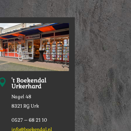
't Boekendal

Urkerhard
Nagel 48
8321 RG Urk
0527 – 68 21 10
info@boekendal.nl