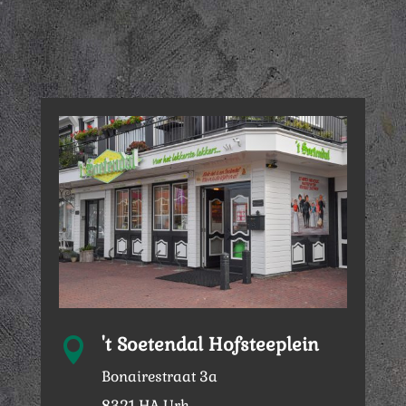
't Soetendal Hofsteeplein

Bonairestraat 3a
8321 HA Urk