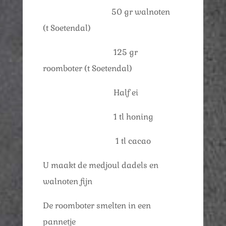
50 gr walnoten
(t Soetendal)
125 gr
roomboter (t Soetendal)
Half ei
1 tl honing
1 tl cacao
U maakt de medjoul dadels en
walnoten fijn
De roomboter smelten in een
pannetje