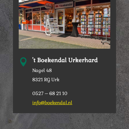
't Boekendal Urkerhard

Nagel 48
8321 RG Urk
0527 – 68 21 10
info@boekendal.nl