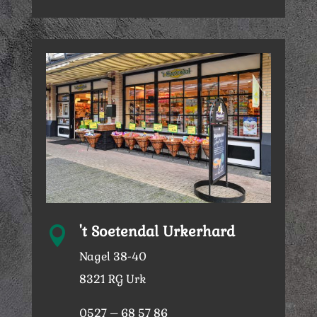
't Soetendal Urkerhard

Nagel 38-40
8321 RG Urk
0527 – 68 57 86