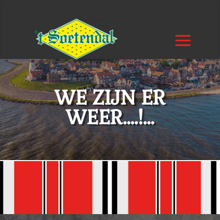
WE ZIJN ER
WEER….!…