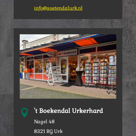
info@soetendalurk.nl
't Boekendal Urkerhard

Nagel 48
8321 RG Urk