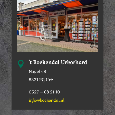
't Boekendal Urkerhard

Nagel 48
8321 RG Urk
0527 – 68 21 10
info@boekendal.nl