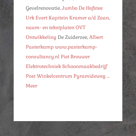
Gevelrenovatie,
Jumbo De Hofstee
Urk
Evert Kapitein
Kramer a/d Zaan,
naam- en tekstplaten
OVT
Ontwikkeling
De Zuiderzee,
Albert
Pasterkamp
www.pasterkamp-
consultancy.nl
Piet Brouwer
Elektrotechniek
Schoonmaakbedrijf
Post
Winkelcentrum Pyramideweg
…
Meer