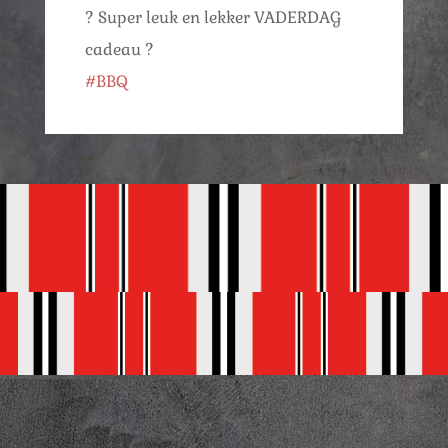
? Super leuk en lekker VADERDAG
cadeau ?
#BBQ