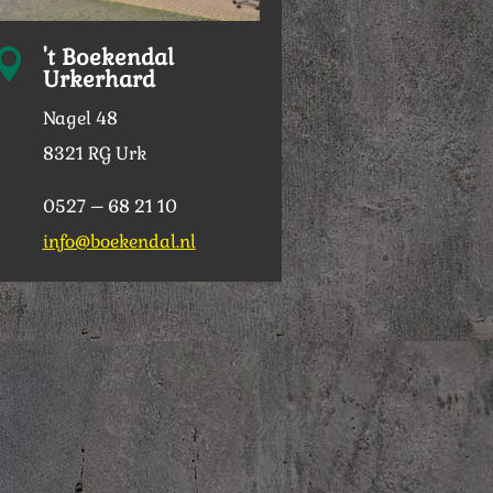
't Boekendal

Urkerhard
Nagel 48
8321 RG Urk
0527 – 68 21 10
info@boekendal.nl