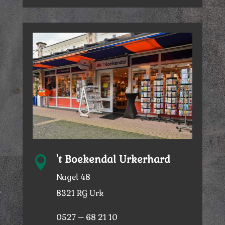
't Boekendal Urkerhard

Nagel 48
8321 RG Urk
0527 – 68 21 10