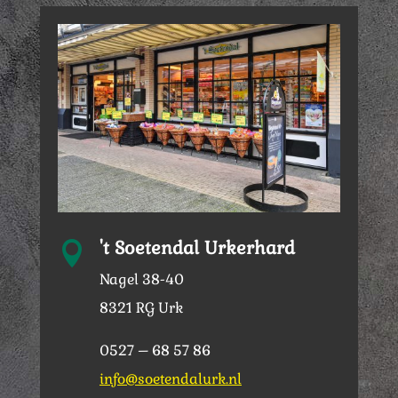
't Soetendal Urkerhard

Nagel 38-40
8321 RG Urk
0527 – 68 57 86
info@soetendalurk.nl