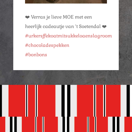
❤️ Verras je lieve MOE met een
heerlijk cadeautje van ‘t Soetendal ❤️
#urkersffekoatmitsukkeloaenslagroom
#chocoladespekken
#bonbons