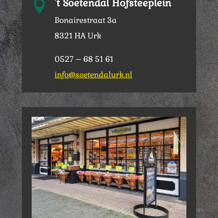
't Soetendal Hofsteeplein

Bonairestraat 3a
8321 HA Urk
0527 – 68 51 61
info@soetendalurk.nl