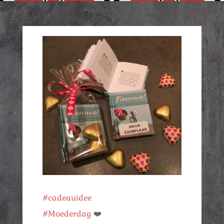
#cadeauidee
#Moederdag
❤️