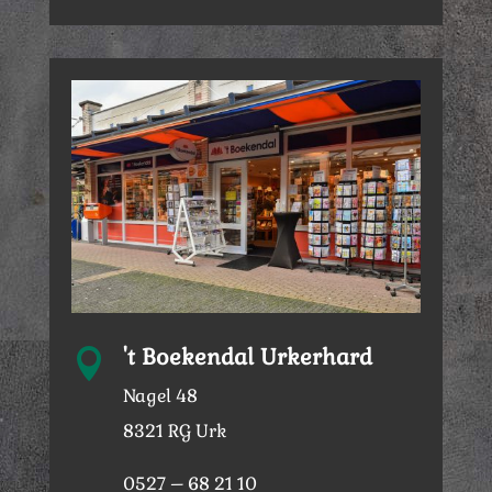
't Boekendal Urkerhard

Nagel 48
8321 RG Urk
0527 – 68 21 10