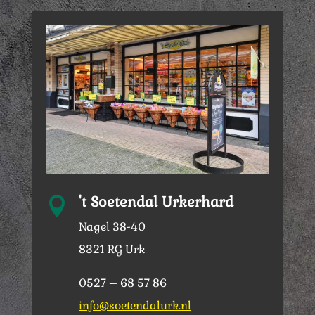
't Soetendal Urkerhard

Nagel 38-40
8321 RG Urk
0527 – 68 57 86
info@soetendalurk.nl