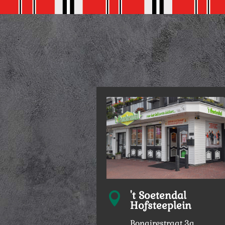
't Soetendal

Hofsteeplein
Bonairestraat 3a