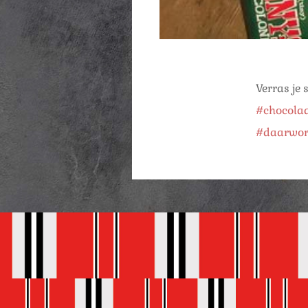
Verras je 
#chocola
#daarword