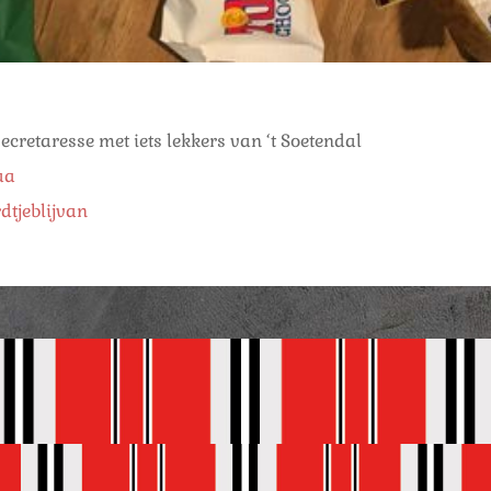
secretaresse met iets lekkers van ‘t Soetendal
aa
tjeblijvan