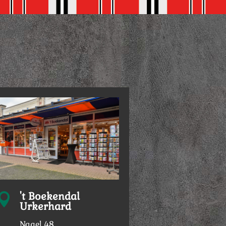
't Boekendal

Urkerhard
Nagel 48