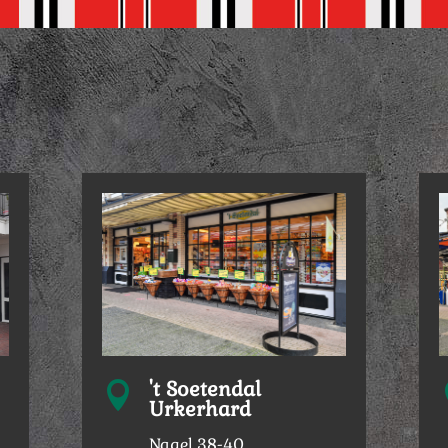
't Soetendal

Urkerhard
Nagel 38-40