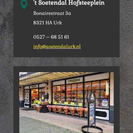
't Soetendal Hofsteeplein

Bonairestraat 3a
8321 HA Urk
0527 – 68 51 61
info@soetendalurk.nl