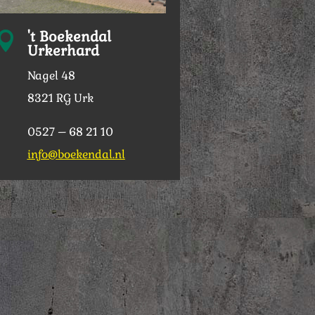
't Boekendal

Urkerhard
Nagel 48
8321 RG Urk
0527 – 68 21 10
info@boekendal.nl