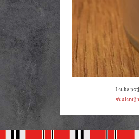
Leuke potj
#valentij