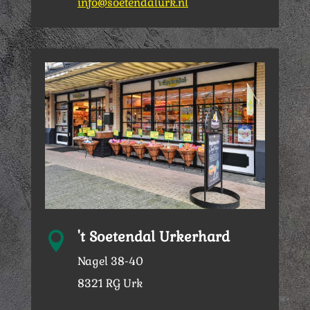
info@soetendalurk.nl
't Soetendal Urkerhard

Nagel 38-40
8321 RG Urk