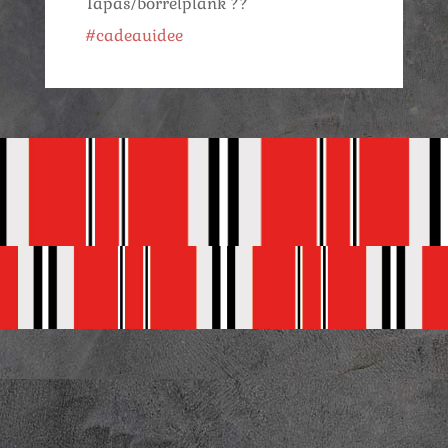
Tapas/borrelplank ??
#cadeauidee