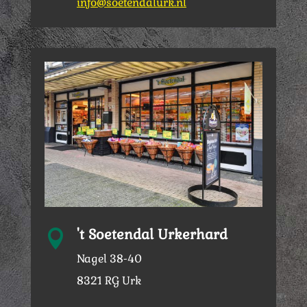
info@soetendalurk.nl
't Soetendal Urkerhard

Nagel 38-40
8321 RG Urk