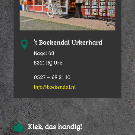
't Boekendal Urkerhard

Nagel 48
8321 RG Urk
0527 – 68 21 10
info@boekendal.nl

Kiek, das handig!