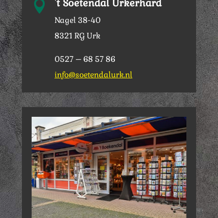
't Soetendal Urkerhard

Nagel 38-40
8321 RG Urk
0527 – 68 57 86
info@soetendalurk.nl