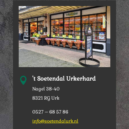
't Soetendal Urkerhard

Nagel 38-40
8321 RG Urk
0527 – 68 57 86
info@soetendalurk.nl