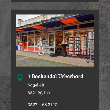
't Boekendal Urkerhard

Nagel 48
8321 RG Urk
0527 – 68 21 10