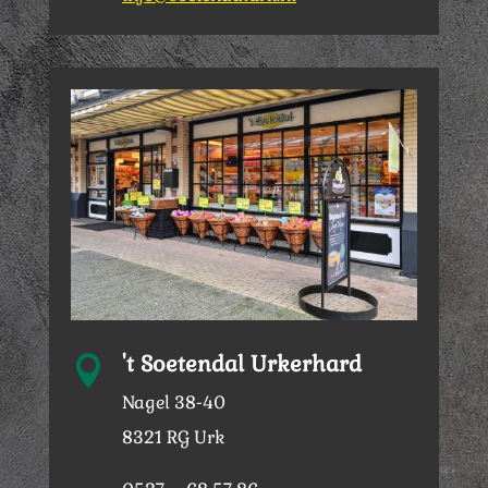
't Soetendal Urkerhard

Nagel 38-40
8321 RG Urk