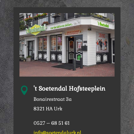
't Soetendal Hofsteeplein

Bonairestraat 3a
8321 HA Urk
0527 – 68 51 61
info@soetendalurk.nl