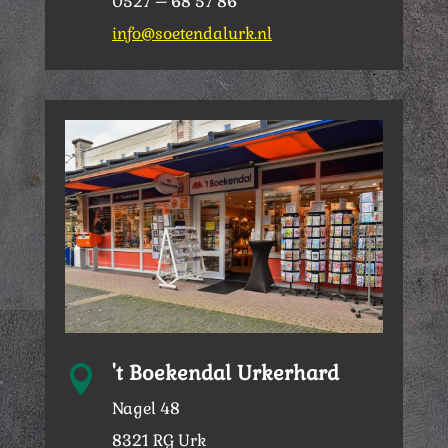
0527 – 68 57 86
info@soetendalurk.nl
't Boekendal Urkerhard

Nagel 48
8321 RG Urk