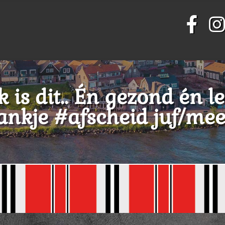
 is dit.. Én gezond én l
nkje #afscheid juf/mee