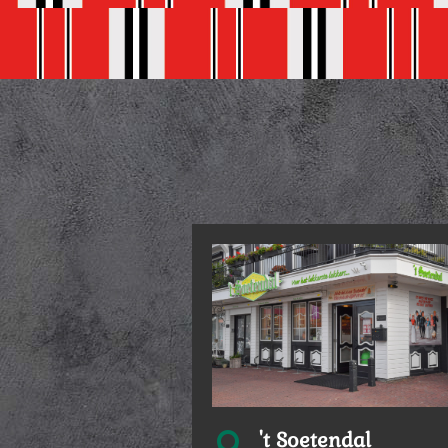
't Soetendal
