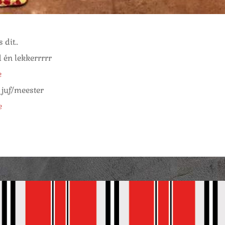
 dit..
 én lekkerrrrr
e
juf/meester
e