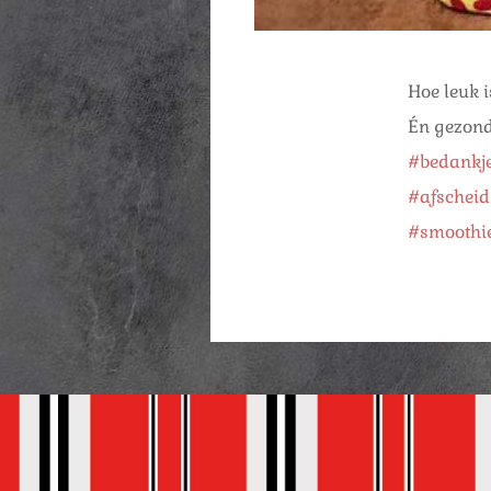
Hoe leuk is
Én gezond
#bedankj
#afscheid
#smoothi