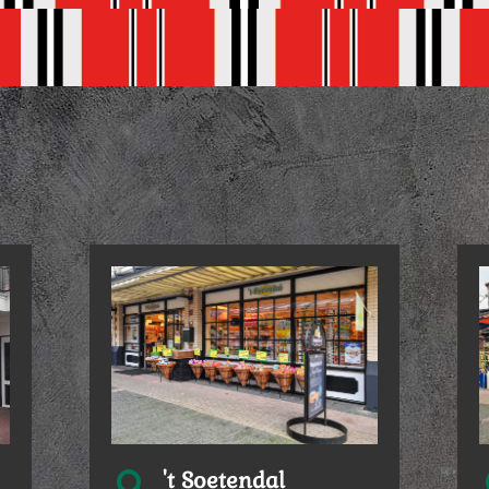
't Soetendal
