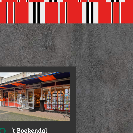
't Boekendal
