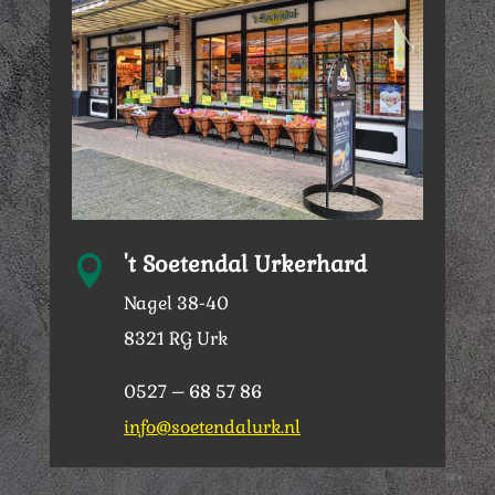
't Soetendal Urkerhard

Nagel 38-40
8321 RG Urk
0527 – 68 57 86
info@soetendalurk.nl