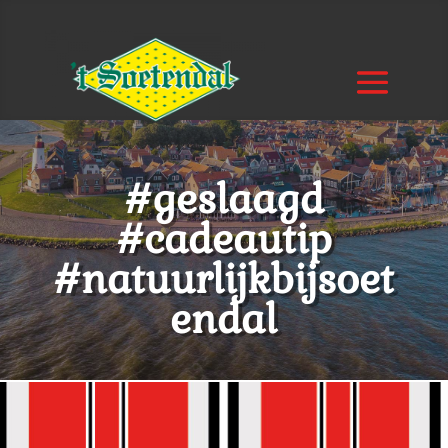
#geslaagd
#cadeautip
#natuurlijkbijsoet
endal