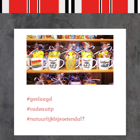
#geslaagd
#cadeautip
#natuurlijkbijsoetendal
?