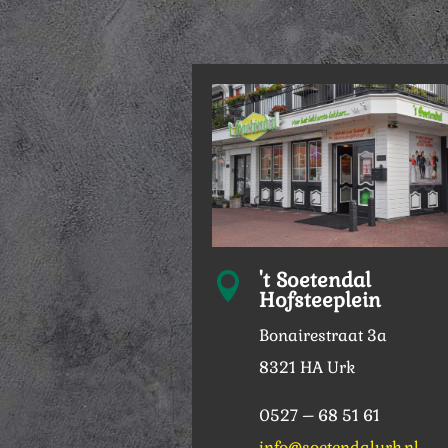
't Soetendal

Hofsteeplein
Bonairestraat 3a
8321 HA Urk
0527 – 68 51 61
info@soetendalurk.nl