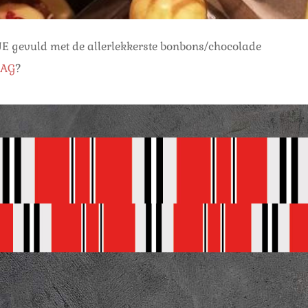
 gevuld met de allerlekkerste bonbons/chocolade
DAG
?