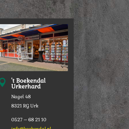
't Boekendal

Urkerhard
Nagel 48
8321 RG Urk
0527 – 68 21 10
info@boekendal.nl