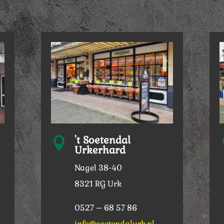
't Soetendal

Urkerhard
Nagel 38-40
8321 RG Urk
0527 – 68 57 86
info@soetendalurk.nl