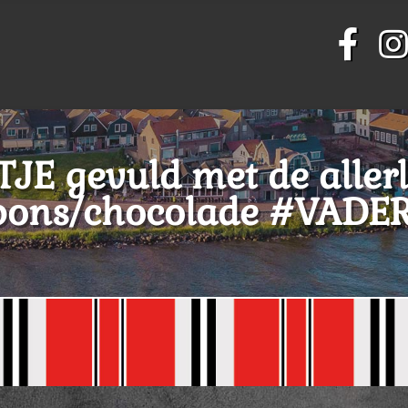
JE gevuld met de allerl
bons/chocolade #VADE