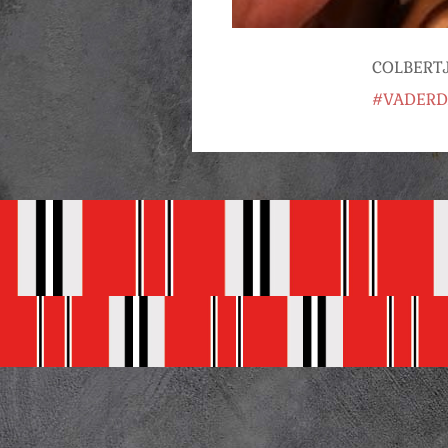
COLBERTJE
#VADER