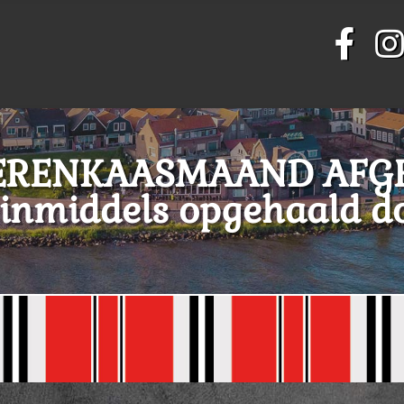
OERENKAASMAAND AFGE
n inmiddels opgehaald d