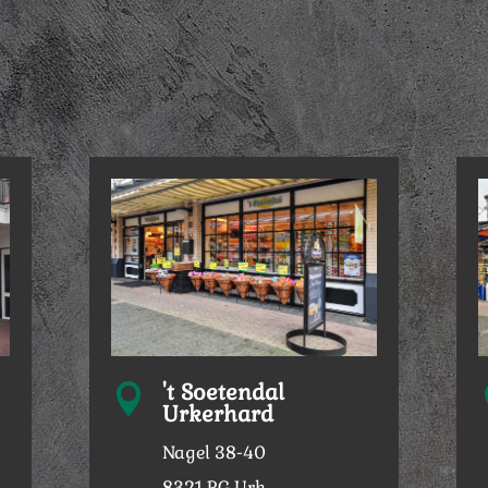
't Soetendal

Urkerhard
Nagel 38-40
8321 RG Urk