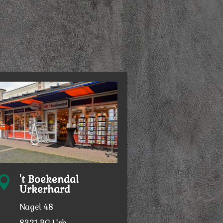
't Boekendal

Urkerhard
Nagel 48
8321 RG Urk