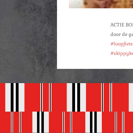
ACTIE B
door de g
#loopfiet
#skippyk