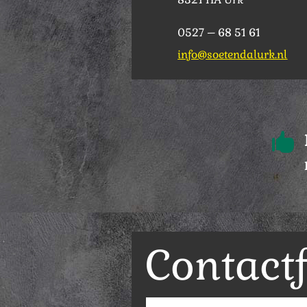
0527 – 68 51 61
info@soetendalurk.nl

Contact