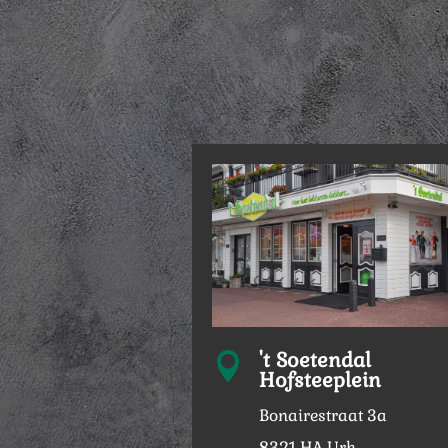
't Soetendal

Hofsteeplein
Bonairestraat 3a
8321 HA Urk