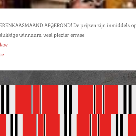
OERENKAASMAAND
AFGEROND! De prijzen zijn inmiddels o
elukkige winnaars, veel plezier ermee!
skoe
oe