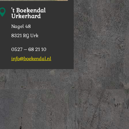
't Boekendal

Urkerhard
Nagel 48
8321 RG Urk
0527 – 68 21 10
info@boekendal.nl