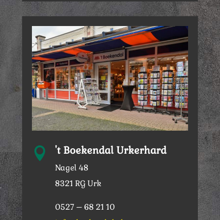
't Boekendal Urkerhard

Nagel 48
8321 RG Urk
0527 – 68 21 10