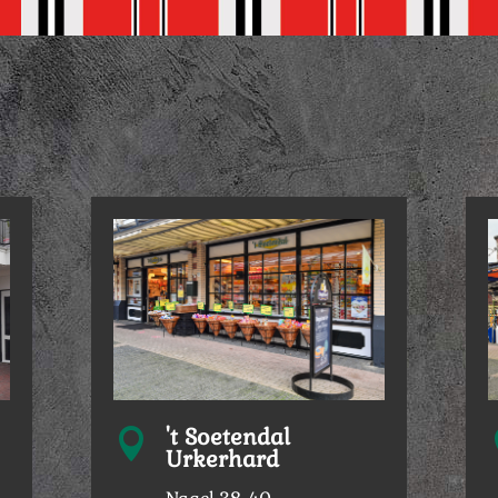
't Soetendal

Urkerhard