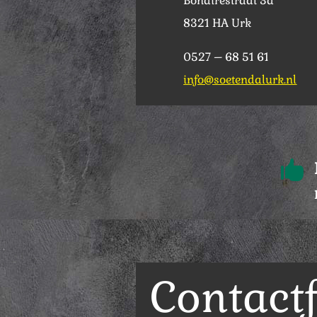
Bonairestraat 3a
8321 HA Urk
0527 – 68 51 61
info@soetendalurk.nl

Contact