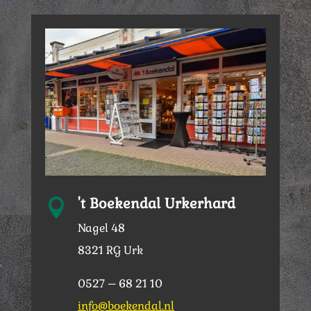
't Boekendal Urkerhard

Nagel 48
8321 RG Urk
0527 – 68 21 10
info@boekendal.nl