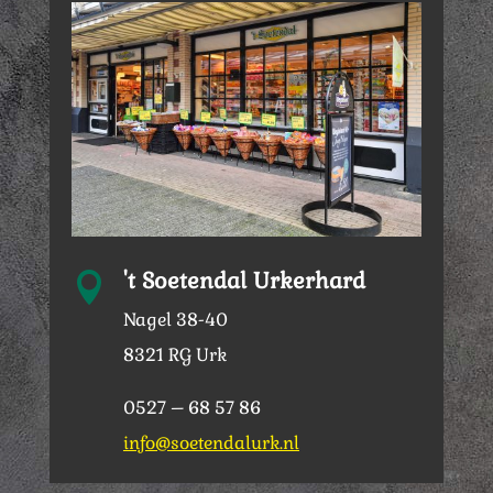
't Soetendal Urkerhard

Nagel 38-40
8321 RG Urk
0527 – 68 57 86
info@soetendalurk.nl