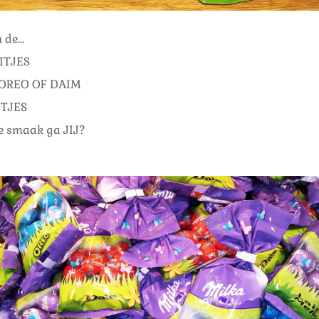
n de…
ITJES
OREO OF DAIM
TJES
e smaak ga JIJ?